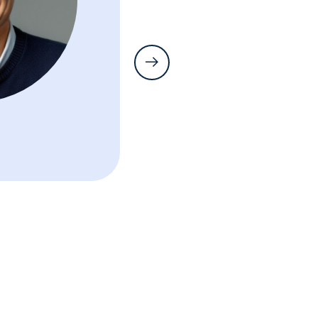
ละเอียดและลงล
ระบบการทำงานเ
งานที่วัดผลได้จ
เป็นหลักสูตรที่ค
ฐานแล้ว ก็ยิ่ง
งมากๆ วางแผน
กันต์ สอนเกิน 
เชี่ยวชาญมากคร
Win Fx
(www.themewo