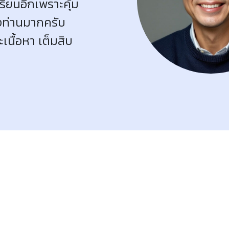
รียนอีกเพราะคุ้ม
องท่านมากครับ
นื้อหา เต็มสิบ